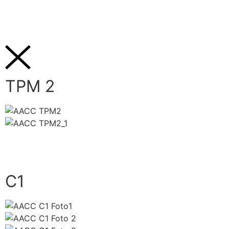
close
Download Material
TPM 2
close
C1