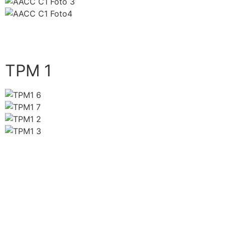
close
TPM 1
close