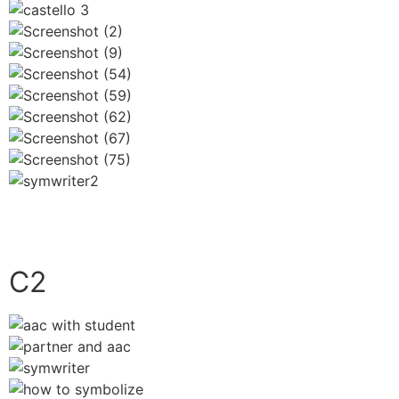
close
C2