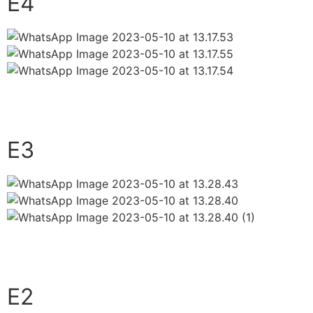
E4
close
E3
close
E2