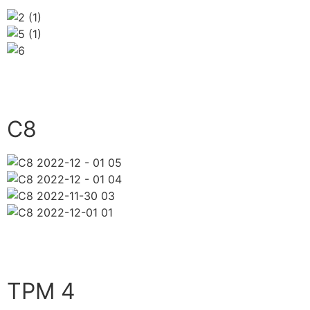
close
C8
close
TPM 4