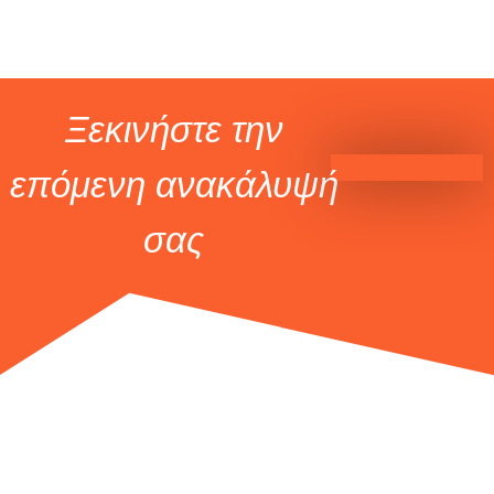
Ξεκινήστε την
επόμενη ανακάλυψή
σας