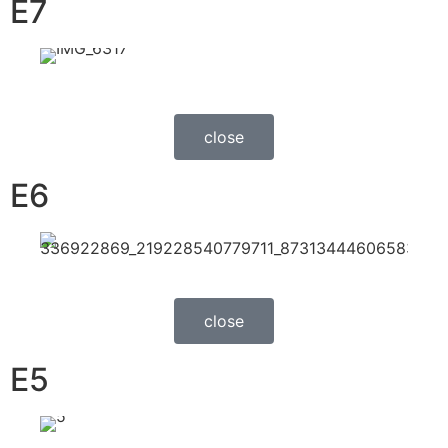
E7
close
E6
close
E5