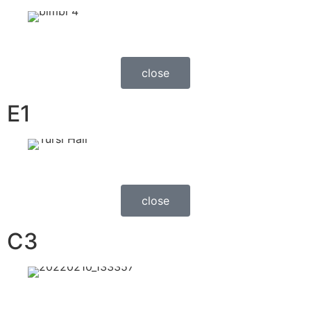
close
E1
close
C3