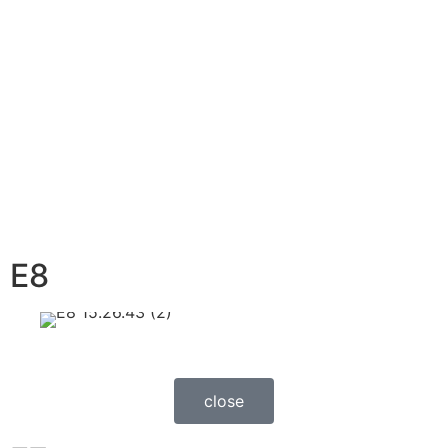
E8
close