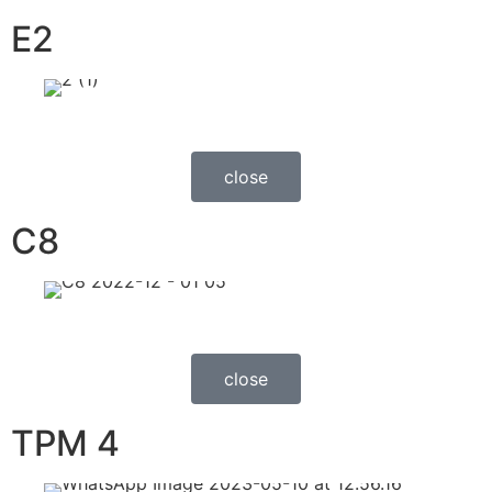
E2
close
C8
close
TPM 4