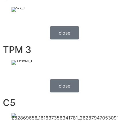
close
TPM 3
close
C5