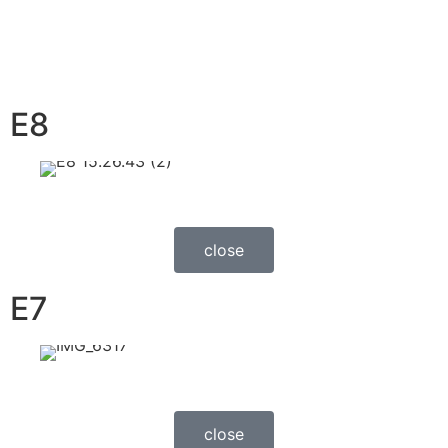
E8
close
E7
close