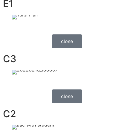
E1
close
C3
close
C2