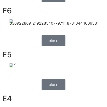
E6
close
E5
close
E4