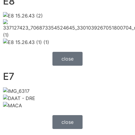
E8
close
E7
close