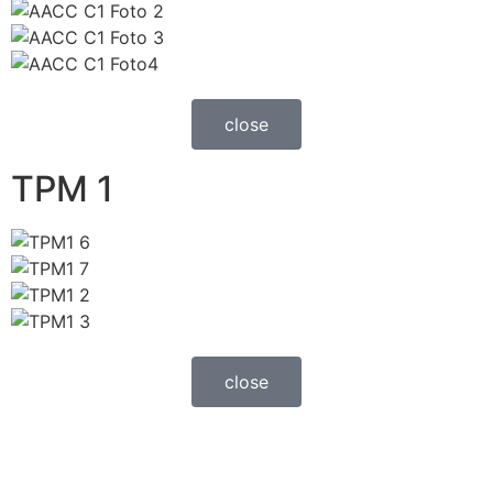
close
TPM 1
close