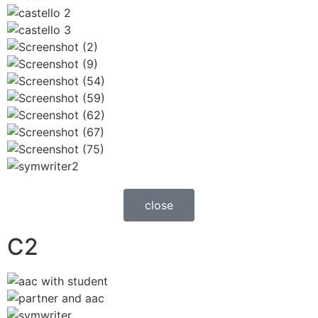
close
C2