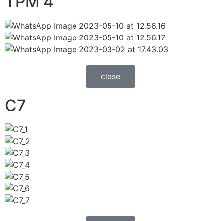
TPM 4
close
C7