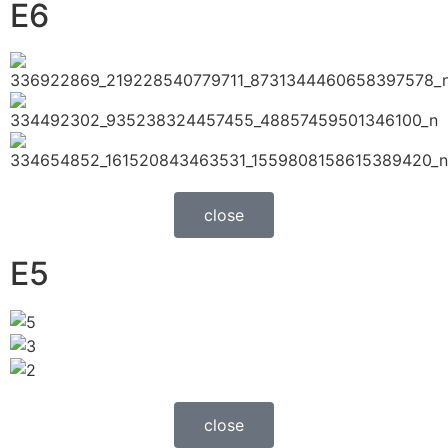
E6
close
E5
close