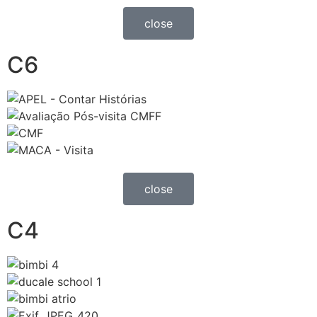
close
C6
close
C4