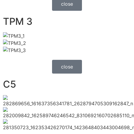
close
TPM 3
close
C5