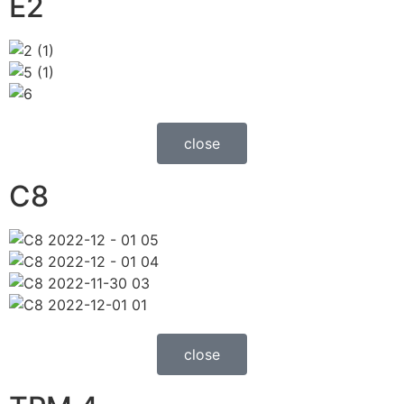
E2
close
C8
close