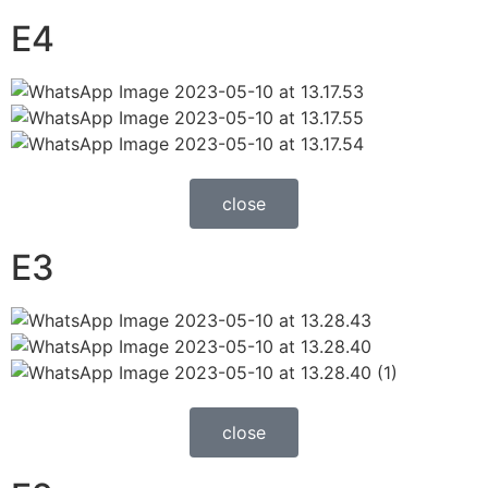
E4
close
E3
close