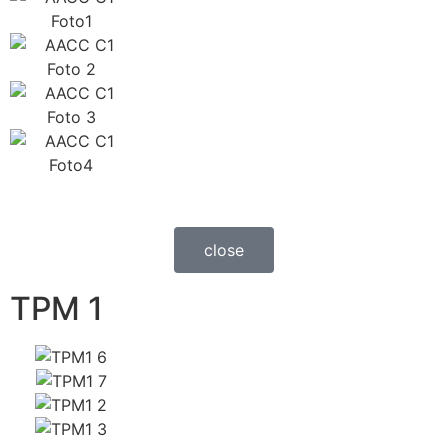
close
TPM 1