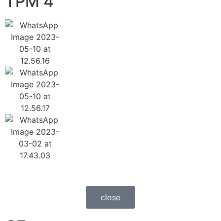
TPM 4
close