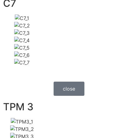
C7
close
TPM 3