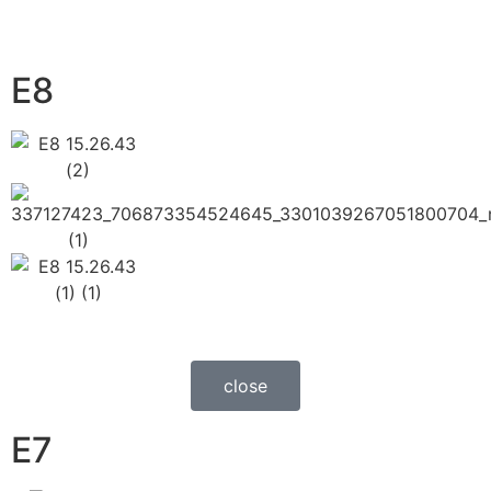
E8
close
E7