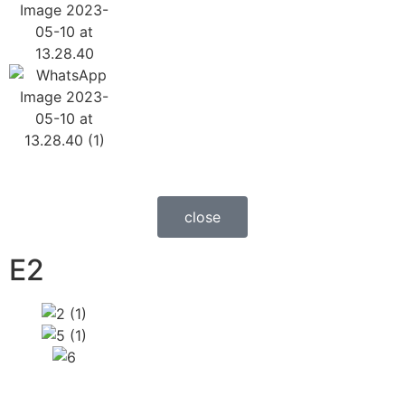
close
E2