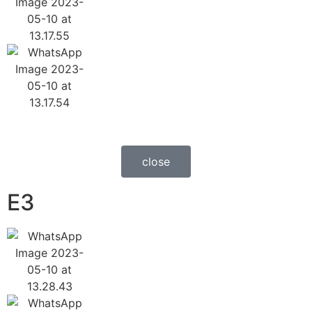
close
E3