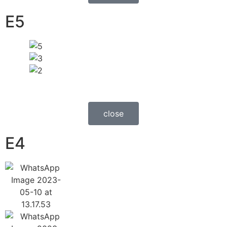
E5
close
E4