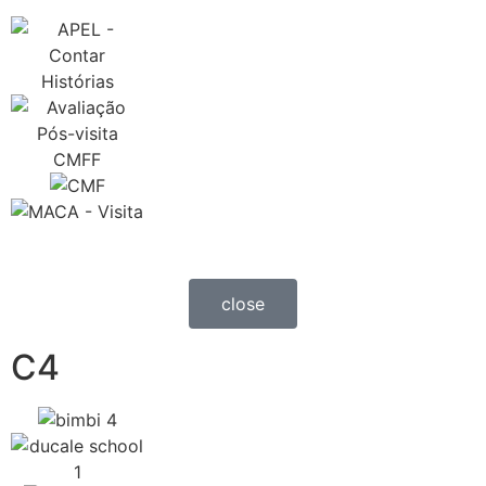
close
C4