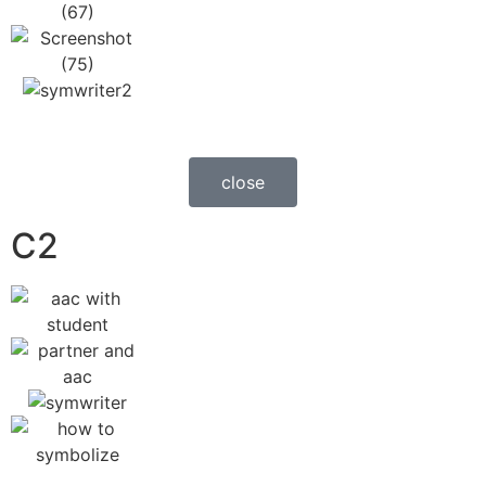
close
C2