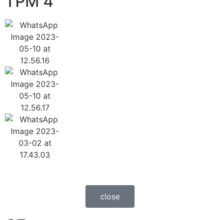
TPM 4
close