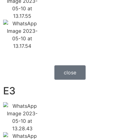
close
E3