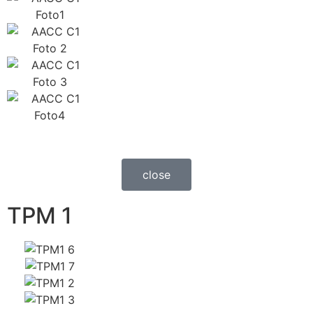
close
TPM 1