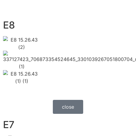
E8
close
E7