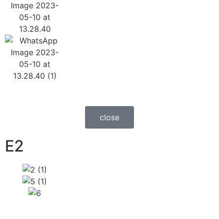
close
E2