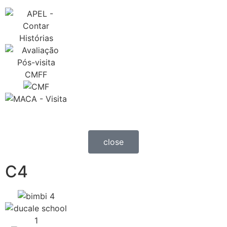
close
C4