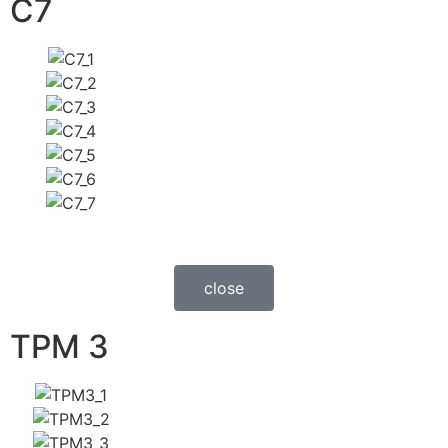
C7
close
TPM 3