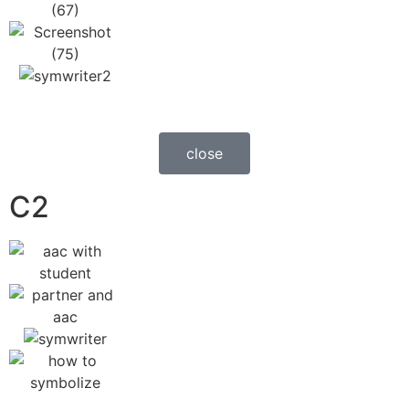
close
C2