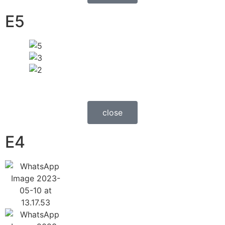
E5
close
E4