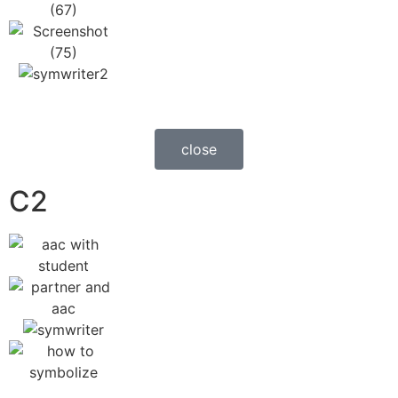
close
C2