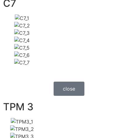
C7
close
TPM 3