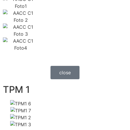
close
TPM 1