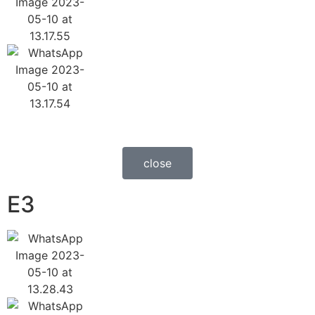
close
E3