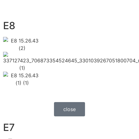
E8
close
E7