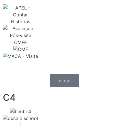
close
C4