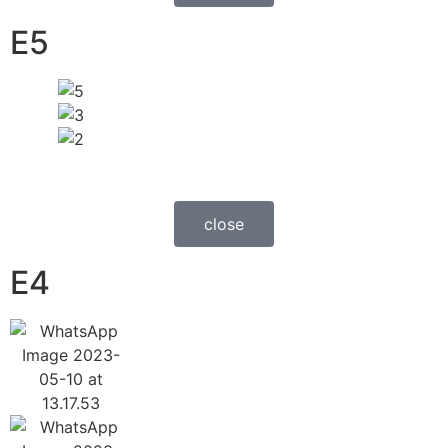
E5
close
E4