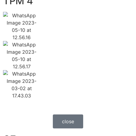
TPM 4
close