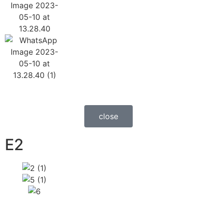
close
E2