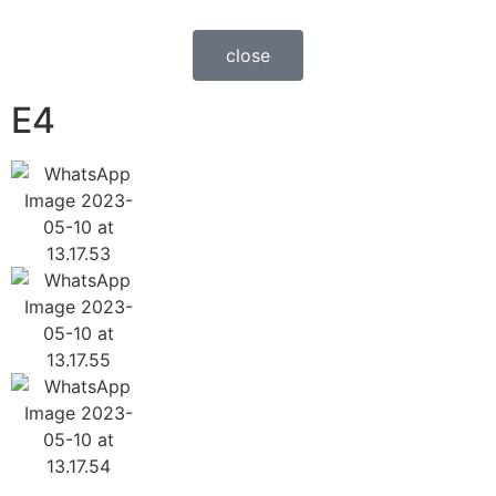
close
E4