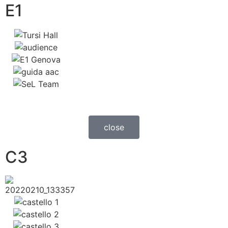
E1
close
C3