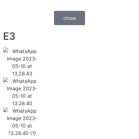
close
E3