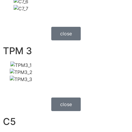
close
TPM 3
close
C5