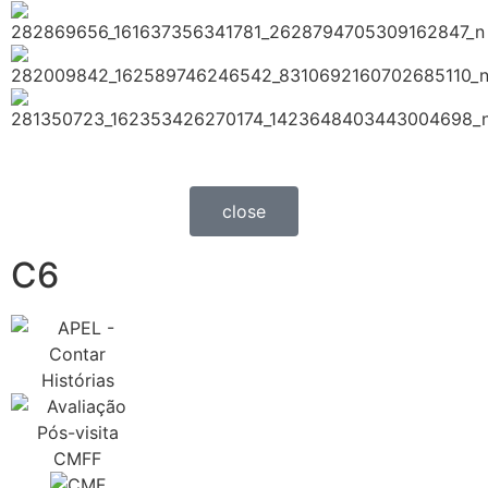
close
C6