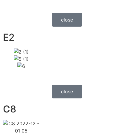
close
E2
close
C8