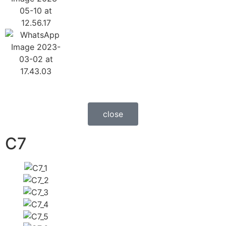
close
C7