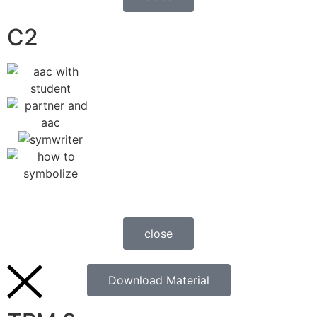
C2
close
Download Material