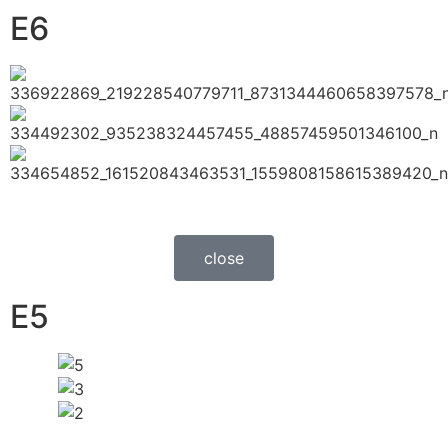
E6
close
E5