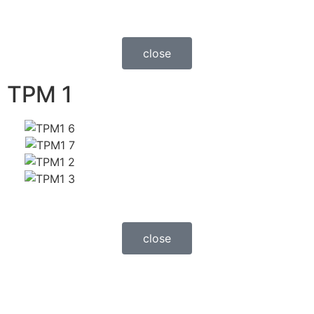
close
TPM 1
close