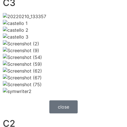
C3
close
C2