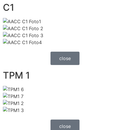
C1
close
TPM 1
close