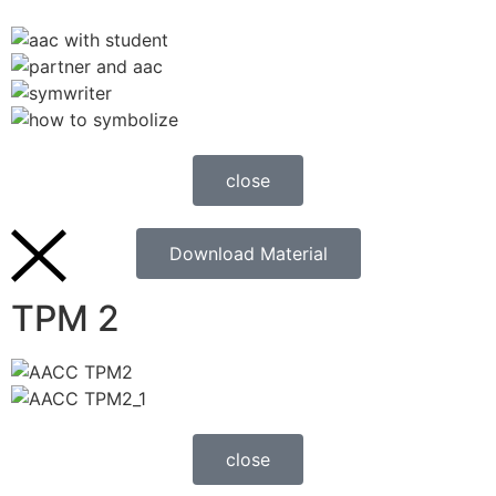
close
Download Material
TPM 2
close