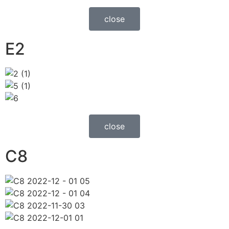
close
E2
close
C8