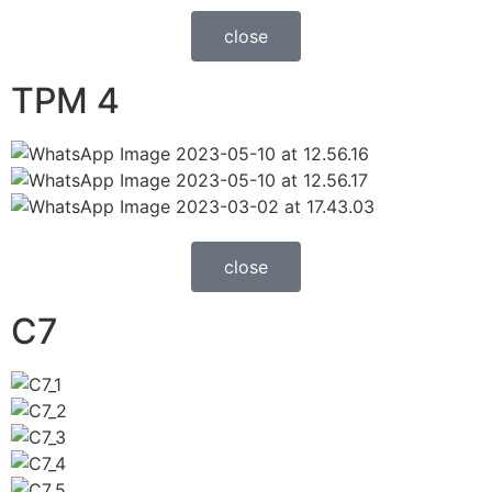
close
TPM 4
close
C7