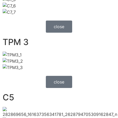
close
TPM 3
close
C5