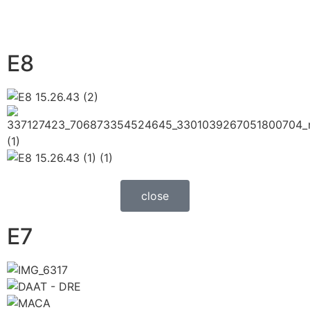
E8
close
E7