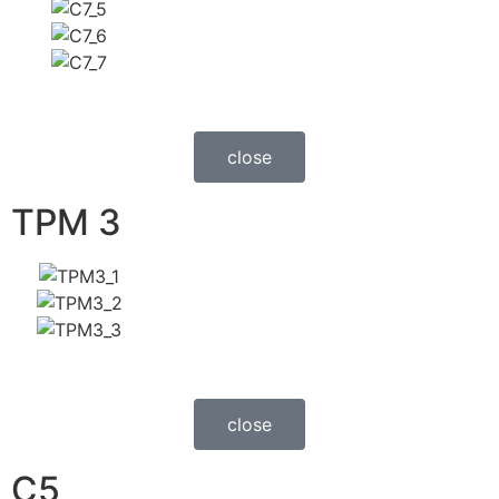
close
TPM 3
close
C5