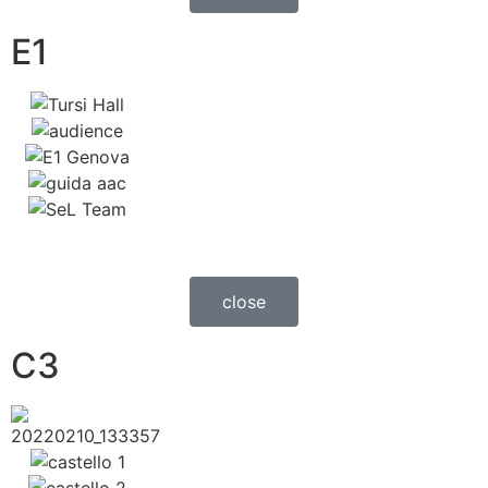
E1
close
C3