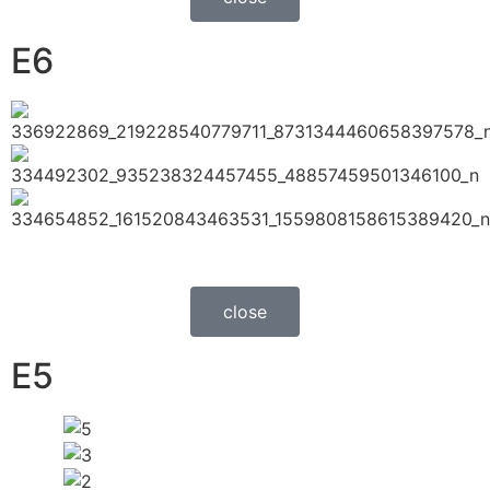
E6
close
E5