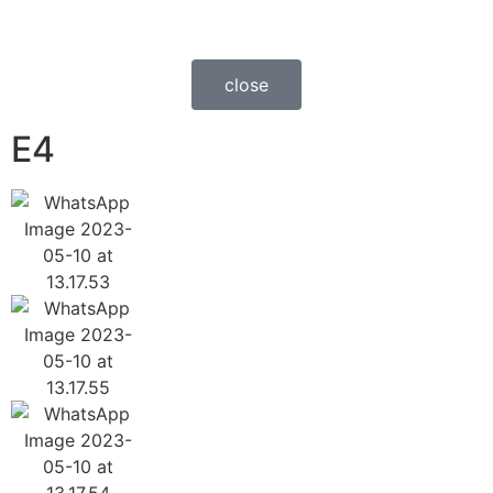
close
E4