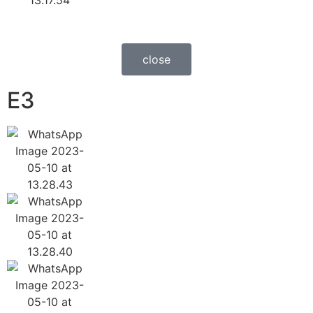
close
E3