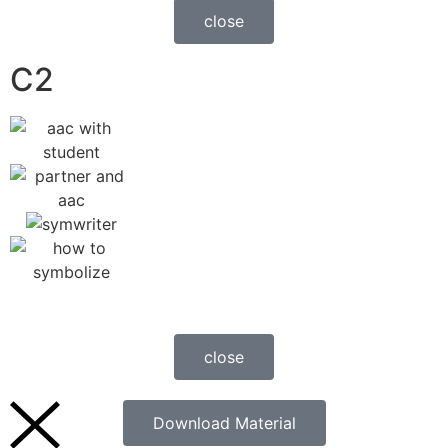
close
C2
close
Download Material