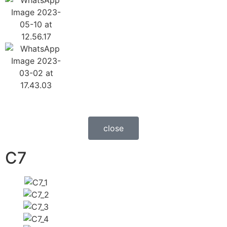
close
C7