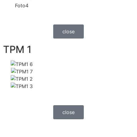
close
TPM 1
close