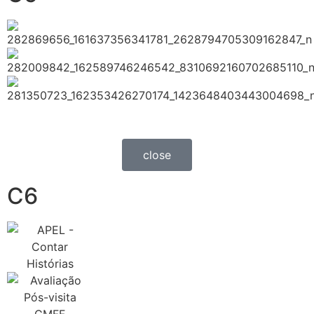
close
C6