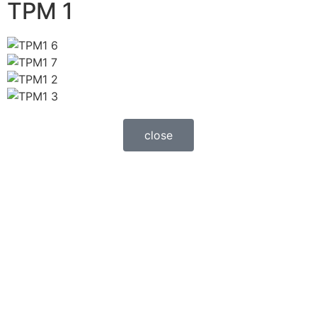
TPM 1
close