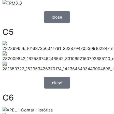
close
C5
close
C6