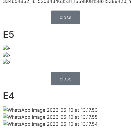
close
E5
close
E4