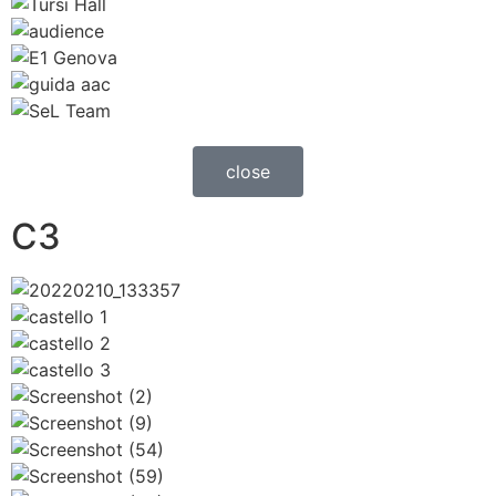
close
C3