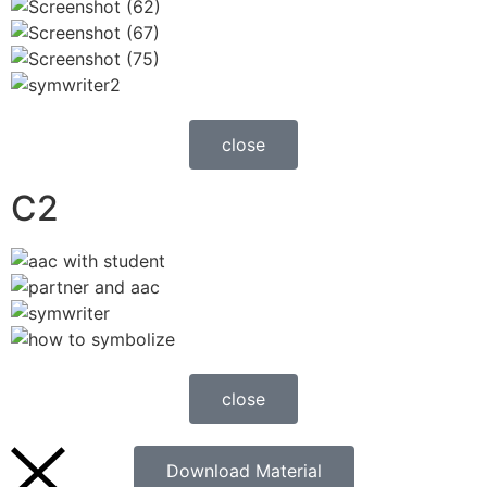
close
C2
close
Download Material